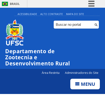
BRASIL
Simplifique!
ACESSIBILIDADE
ALTO CONTRASTE
MAPA DO SITE
Comunica BR
Participe
Acesso à informação
Legislação
Departamento de
Canais
Zootecnia e
Desenvolvimento Rural
Área Restrita
Administradores do Site
MENU