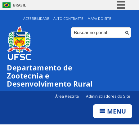
BRASIL
Simplifique!
ACESSIBILIDADE
ALTO CONTRASTE
MAPA DO SITE
Comunica BR
Participe
Acesso à informação
Legislação
Departamento de
Canais
Zootecnia e
Desenvolvimento Rural
Área Restrita
Administradores do Site
MENU