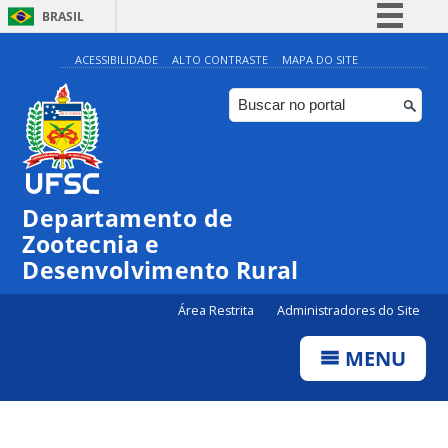
BRASIL
Simplifique!
ACESSIBILIDADE
ALTO CONTRASTE
MAPA DO SITE
Comunica BR
Participe
Acesso à informação
Legislação
Departamento de
Canais
Zootecnia e
Desenvolvimento Rural
Área Restrita
Administradores do Site
MENU