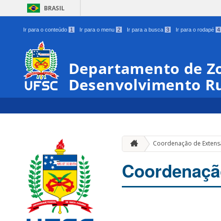
BRASIL
Ir para o conteúdo
1
Ir para o menu
2
Ir para a busca
3
Ir para o rodapé
4
Departamento de Zo
Desenvolvimento Ru
Coordenação de Exten
Coordenaçã