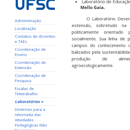
Laboratório de Educaçã
Mello Gaia.
O Laboratório Desenvol
Administração
extensão, sobretudo na l
Localização
politicamente orientado 
Contatos de docentes
socialmente. Sua linha de p
e TAEs
campos do conhecimento da
Coordenação de
balizados pela sustentabilid
Ensino
produção de alimen
Coordenação de
agroecologicamente.
Extensão
Coordenação de
Pesquisa
Escalas de
Teletrabalho
Laboratórios »
Diretrizes para a
retomada das
Atividades
Pedagógicas Não