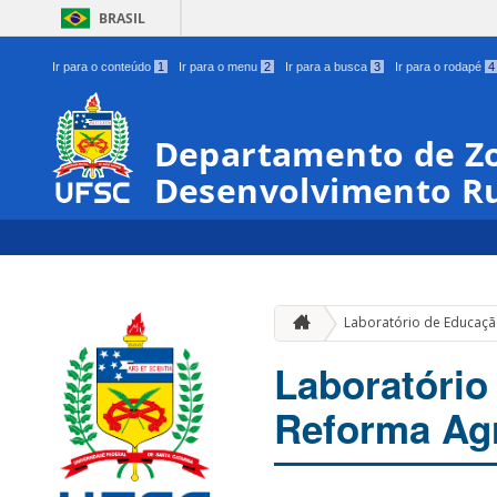
BRASIL
Ir para o conteúdo
1
Ir para o menu
2
Ir para a busca
3
Ir para o rodapé
4
Departamento de Zo
Desenvolvimento Ru
Laboratório de Educaçã
Laboratóri
Reforma Ag