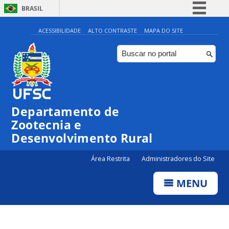
BRASIL
Simplifique!
ACESSIBILIDADE
ALTO CONTRASTE
MAPA DO SITE
Comunica BR
Participe
Acesso à informação
Legislação
Departamento de
Canais
Zootecnia e
Desenvolvimento Rural
Área Restrita
Administradores do Site
MENU