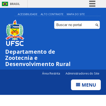
BRASIL
Simplifique!
ACESSIBILIDADE
ALTO CONTRASTE
MAPA DO SITE
Comunica BR
Participe
Acesso à informação
Legislação
Departamento de
Canais
Zootecnia e
Desenvolvimento Rural
Área Restrita
Administradores do Site
MENU