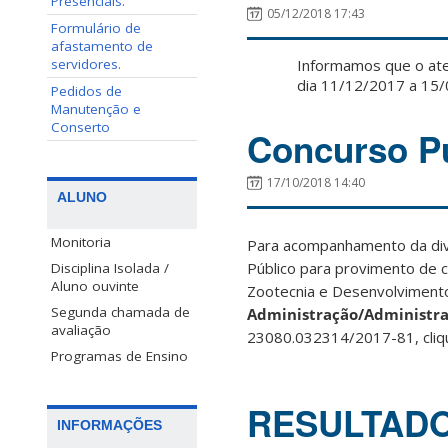
Presenciais.
05/12/2018 17:43
Formulário de
afastamento de
servidores.
Informamos que o ate
dia 11/12/2017 a 15
Pedidos de
Manutenção e
Conserto
Concurso Pú
17/10/2018 14:40
ALUNO
Monitoria
Para acompanhamento da div
Público para provimento de 
Disciplina Isolada /
Aluno ouvinte
Zootecnia e Desenvolvimento
Segunda chamada de
Administração/Administraç
avaliação
23080.032314/2017-81, cli
Programas de Ensino
RESULTADO
INFORMAÇÕES