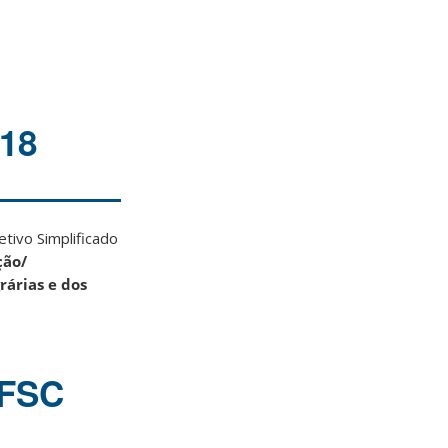
018
tivo Simplificado
ção/
rárias e dos
UFSC