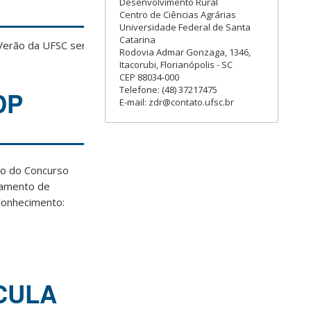
Desenvolvimento Rural
Centro de Ciências Agrárias
Universidade Federal de Santa
Catarina
Verão da UFSC será do
Rodovia Admar Gonzaga, 1346,
Itacorubi, Florianópolis - SC
CEP 88034-000
Telefone: (48) 37217475
DP
E-mail: zdr@contato.ufsc.br
do do Concurso
tamento de
Conhecimento:
CULA