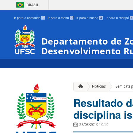
BRASIL
Ir para o conteúdo
1
Ir para o menu
2
Ir para a busca
3
Ir para o rodapé
4
Departamento de Zo
Desenvolvimento Ru
Notícias
Sem categ
Resultado d
disciplina i
28/03/2019 10:10