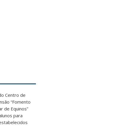
do Centro de
tensão “Fomento
r de Equinos”
 alunos para
 estabelecidos