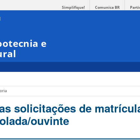
Simplifique!
Comunica BR
Parti
otecnia e
ral
oria
as solicitações de matrícul
solada/ouvinte