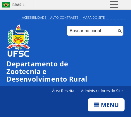
BRASIL
Simplifique!
ACESSIBILIDADE
ALTO CONTRASTE
MAPA DO SITE
Comunica BR
Participe
Acesso à informação
Legislação
Departamento de
Canais
Zootecnia e
Desenvolvimento Rural
Área Restrita
Administradores do Site
MENU