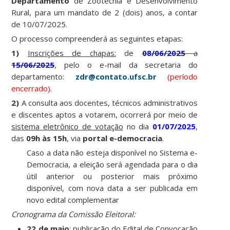
Departamento
de Zootecnia e Desenvolvimento
Rural, para um mandato de 2 (dois) anos, a contar
de 10/07/2025.
O processo compreenderá as seguintes etapas:
1)
Inscrições de chapas:
de
08/06/2025
a
15/06/2025
, pelo o e-mail da secretaria do
departamento:
zdr@contato.ufsc.br
(período
encerrado)
.
2)
A consulta aos docentes, técnicos administrativos
e discentes aptos a votarem, ocorrerá por meio de
sistema eletrônico de votação
no dia
01/07/2025
,
das
09h às 15h
, via
portal e-democracia
.
Caso a data não esteja disponível no Sistema e-
Democracia, a eleição será agendada para o dia
útil anterior ou posterior mais próximo
disponível, com nova data a ser publicada em
novo edital complementar
Cronograma da Comissão Eleitoral:
22 de maio
:
publicação do Edital de Convocação