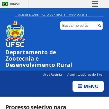
BRASIL
Simplifique!
ACESSIBILIDADE
ALTO CONTRASTE
MAPA DO SITE
Comunica BR
Participe
Acesso à informação
Legislação
Departamento de
Canais
Zootecnia e
Desenvolvimento Rural
Área Restrita
Administradores do Site
MENU
Processo seletivo para