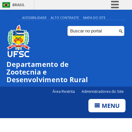
BRASIL
Simplifique!
ACESSIBILIDADE
ALTO CONTRASTE
MAPA DO SITE
Comunica BR
Participe
Acesso à informação
Legislação
Departamento de
Canais
Zootecnia e
Desenvolvimento Rural
Área Restrita
Administradores do Site
MENU